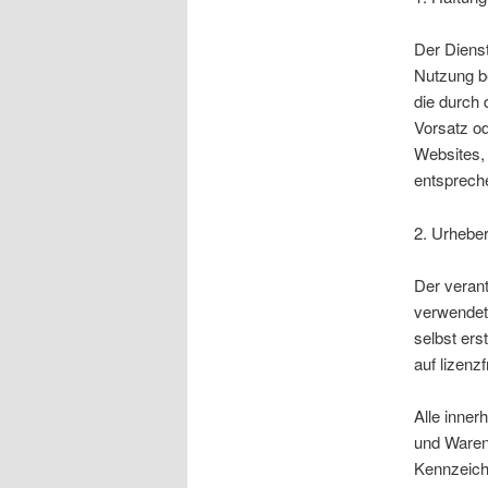
Der Dienst
Nutzung be
die durch 
Vorsatz od
Websites, 
entspreche
2. Urhebe
Der verant
verwendet
selbst er
auf lizen
Alle inner
und Waren
Kennzeich