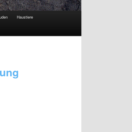
euden
Haustiere
rung