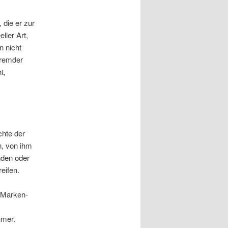
 die er zur
ller Art,
n nicht
 fremder
t,
chte der
, von ihm
nden oder
eifen.
e Marken-
ümer.