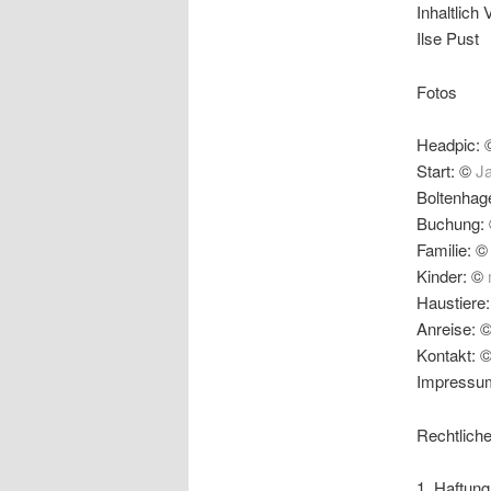
Inhaltlich
Ilse Pust
Fotos
Headpic:
Start: ©
J
Boltenhag
Buchung:
Familie: 
Kinder: ©
Haustiere
Anreise: 
Kontakt: 
Impressu
Rechtlich
1. Haftung