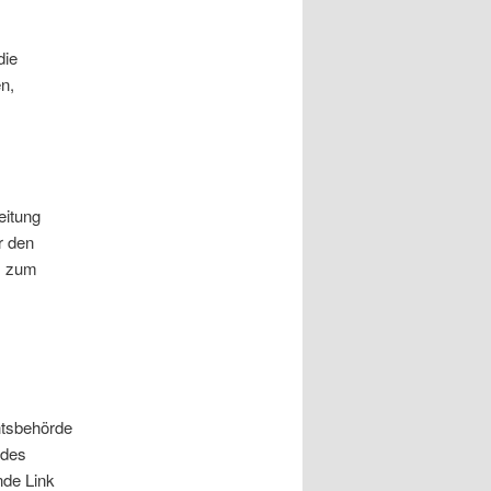
die
n,
eitung
ür den
is zum
htsbehörde
 des
nde Link