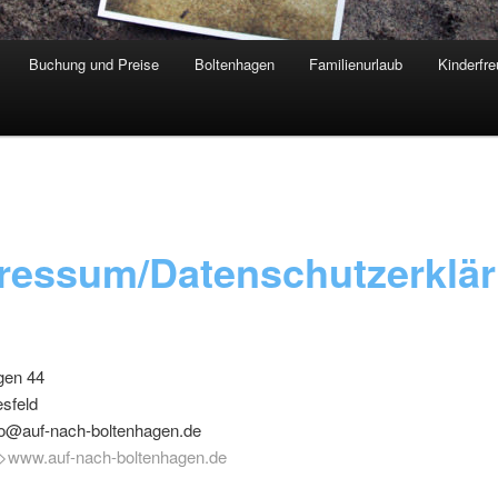
Buchung und Preise
Boltenhagen
Familienurlaub
Kinderfr
ressum/Datenschutzerklä
gen 44
sfeld
nfo@auf-nach-boltenhagen.de
>www.auf-nach-boltenhagen.de