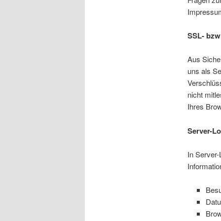
Impressum
SSL- bzw
Aus Sicher
uns als Se
Verschlüss
nicht mitl
Ihres Bro
Server-Lo
In Server-
Informatio
Besu
Datu
Brow