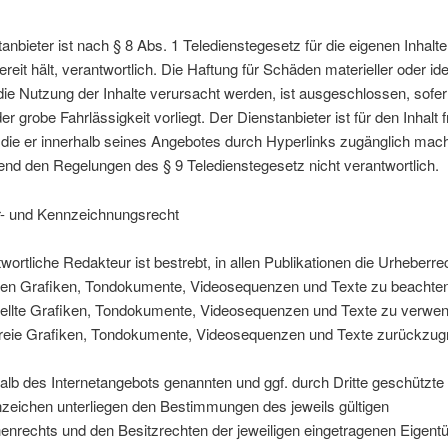
anbieter ist nach § 8 Abs. 1 Teledienstegesetz für die eigenen Inhalte,
reit hält, verantwortlich. Die Haftung für Schäden materieller oder idee
die Nutzung der Inhalte verursacht werden, ist ausgeschlossen, sofer
er grobe Fahrlässigkeit vorliegt. Der Dienstanbieter ist für den Inhalt
die er innerhalb seines Angebotes durch Hyperlinks zugänglich mach
nd den Regelungen des § 9 Teledienstegesetz nicht verantwortlich.
r- und Kennzeichnungsrecht
wortliche Redakteur ist bestrebt, in allen Publikationen die Urheberre
en Grafiken, Tondokumente, Videosequenzen und Texte zu beachten
stellte Grafiken, Tondokumente, Videosequenzen und Texte zu verwe
zfreie Grafiken, Tondokumente, Videosequenzen und Texte zurückzugr
halb des Internetangebots genannten und ggf. durch Dritte geschützt
zeichen unterliegen den Bestimmungen des jeweils gültigen
enrechts und den Besitzrechten der jeweiligen eingetragenen Eigent