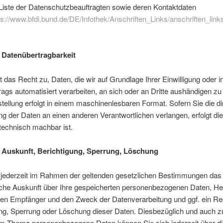
e Liste der Datenschutzbeauftragten sowie deren Kontaktdaten
ps://www.bfdi.bund.de/DE/Infothek/Anschriften_Links/anschriften_link
 Datenübertragbarkeit
t das Recht zu, Daten, die wir auf Grundlage Ihrer Einwilligung oder in
rags automatisiert verarbeiten, an sich oder an Dritte aushändigen zu
stellung erfolgt in einem maschinenlesbaren Format. Sofern Sie die di
g der Daten an einen anderen Verantwortlichen verlangen, erfolgt die
technisch machbar ist.
 Auskunft, Berichtigung, Sperrung, Löschung
 jederzeit im Rahmen der geltenden gesetzlichen Bestimmungen das
iche Auskunft über Ihre gespeicherten personenbezogenen Daten, He
ren Empfänger und den Zweck der Datenverarbeitung und ggf. ein Re
ung, Sperrung oder Löschung dieser Daten. Diesbezüglich und auch z
m Thema personenbezogene Daten können Sie sich jederzeit über di