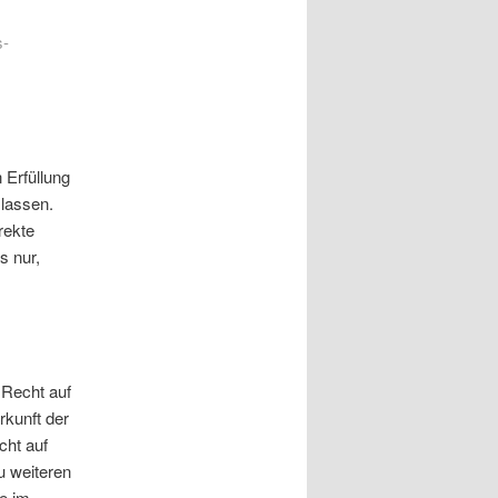
s-
 Erfüllung
 lassen.
rekte
s nur,
 Recht auf
rkunft der
cht auf
u weiteren
e im