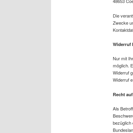
48653 Coe
Die verant
Zwecke un
Kontaktdat
Widerruf 
Nur mit Ih
möglich. Ei
Widerruf g
Widerruf e
Recht auf
Als Betrof
Beschwerd
bezüglich 
Bundeslan