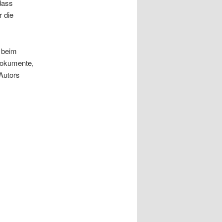
dass
r die
n beim
ndokumente,
Autors