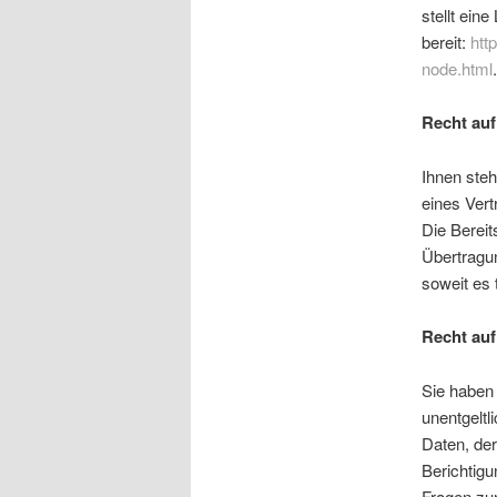
stellt ein
bereit:
htt
node.html
.
Recht auf
Ihnen steh
eines Vert
Die Bereit
Übertragun
soweit es 
Recht auf
Sie haben
unentgeltl
Daten, de
Berichtig
Fragen zu