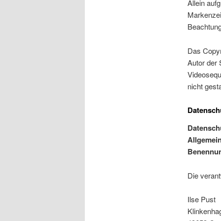
Allein auf
Markenzeic
Beachtung 
Das Copyri
Autor der 
Videosequ
nicht gesta
Datensch
Datensch
Allgemein
Benennung
Die verant
Ilse Pust
Klinkenha