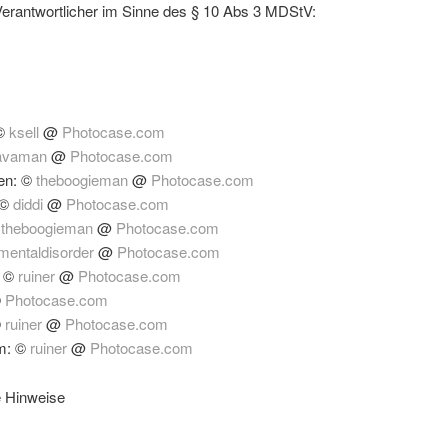
 Verantwortlicher im Sinne des § 10 Abs 3 MDStV:
 ©
ksell
@
Photocase.com
avaman
@
Photocase.com
en: ©
theboogieman
@
Photocase.com
 ©
diddi
@
Photocase.com
©
theboogieman
@
Photocase.com
mentaldisorder
@
Photocase.com
: ©
ruiner
@
Photocase.com
©
Photocase.com
©
ruiner
@
Photocase.com
m: ©
ruiner
@
Photocase.com
e Hinweise